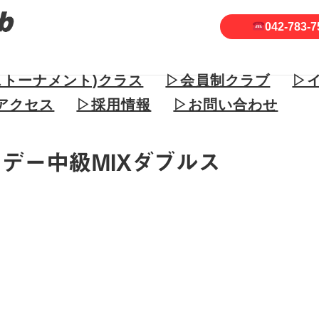
042-783-7
ストーナメント)クラス
▷会員制クラブ
▷
アクセス
▷採用情報
▷お問い合わせ
リデー中級MIXダブルス