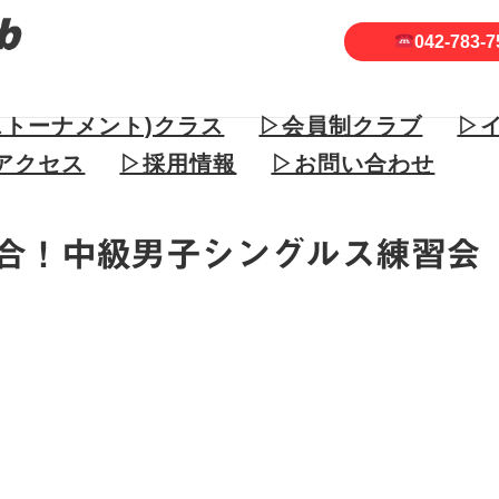
042-783-7
ストーナメント)クラス
▷会員制クラブ
▷
アクセス
▷採用情報
▷お問い合わせ
試合！中級男子シングルス練習会