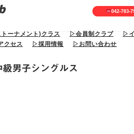
042-783-7
ストーナメント)クラス
▷会員制クラブ
▷
アクセス
▷採用情報
▷お問い合わせ
ー中級男子シングルス