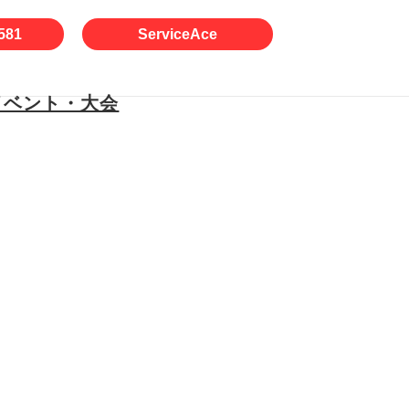
581
ServiceAce
イベント・大会