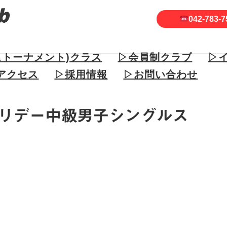
042-783-7
ストーナメント)クラス
▷会員制クラブ
▷
アクセス
▷採用情報
▷お問い合わせ
リデー中級男子シングルス