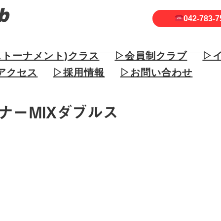
042-783-7
ストーナメント)クラス
▷会員制クラブ
▷
アクセス
▷採用情報
▷お問い合わせ
ナーMIXダブルス