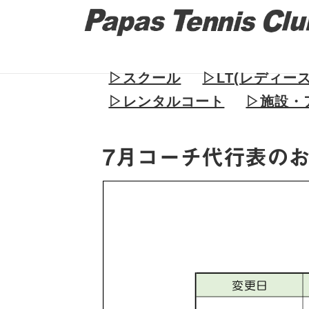
▷スクール
▷LT(レディー
▷レンタルコート
▷施設・
7月コーチ代行表の