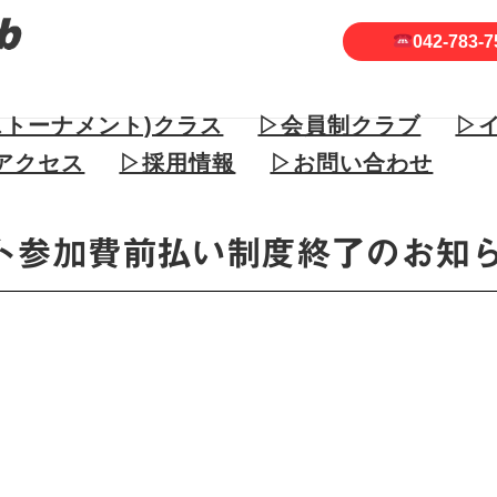
042-783-7
ストーナメント)クラス
▷会員制クラブ
▷
アクセス
▷採用情報
▷お問い合わせ
ト参加費前払い制度終了のお知