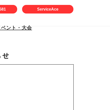
581
ServiceAce
イベント・大会
らせ